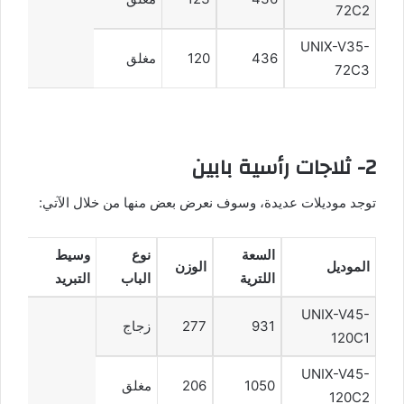
72C2
UNIX-V35-
436
120
مغلق
72C3
2- ثلاجات رأسية بابين
توجد موديلات عديدة، وسوف نعرض بعض منها من خلال الآتي:
السعة
نوع
وسيط
الموديل
الوزن
اللترية
الباب
التبريد
UNIX-V45-
931
277
زجاج
120C1
UNIX-V45-
1050
206
مغلق
120C2