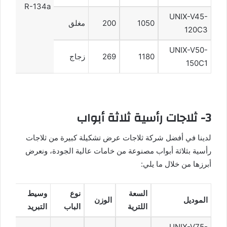
R-134a
UNIX-V45-
1050
200
مغلق
120C3
UNIX-V50-
1180
269
زجاج
150C1
3- ثلاجات رأسية ثلاثة أبواب
لدينا في أفضل شركة ثلاجات عرض تشكيلة كبيرة من ثلاجات
رأسية بثلاثة أبواب مصنوعة من خامات عالية الجودة، ونعرض
أبرزها من خلال ما يلي:
السعة
نوع
وسيط
الموديل
الوزن
اللترية
الباب
التبريد
UNIX-V75-